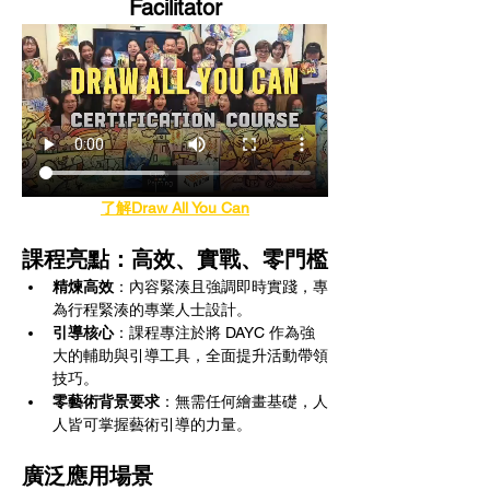
Facilitator
了解Draw All You Can
課程亮點：高效、實戰、零門檻
精煉高效
：內容緊湊且強調即時實踐，專
為行程緊湊的專業人士設計。
引導核心
：課程專注於將 DAYC 作為強
大的輔助與引導工具，全面提升活動帶領
技巧。
零藝術背景要求
：無需任何繪畫基礎，人
人皆可掌握藝術引導的力量。
廣泛應用場景