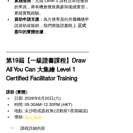
實踐進階
：完成 Level 2 課程且表現優異
的學員，將有機會獲推薦參與後續實習，
累積實戰經驗。
資助申請支援
：為方便學員向所屬機構申
請資助或報銷，我們將隨證書附上 
正式
蓋印的實體收據 
。
第19屆【一級證書課程】Draw 
All You Can 大集繪 Level 1 
Certified Facilitator Training
課節 (實體): 
日期: 2026年6月20日(六)
時間: 09:30AM-12:30PM (HKT)
地點: 尖沙咀或荔枝角(活動前1星期確認)
導師: 
Guy Sum
課程詳細內容