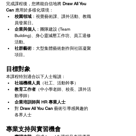
完成課程後，您將能自信地將 
Draw All You 
Can
 應用於多樣化環境：
校園領域
：視覺藝術課、課外活動、教職
員發展日。
企業與個人
：團隊建設 (Team 
Building)、身心靈減壓工作坊、員工退修
活動。
社群藝術
：大型集體藝術創作與社區凝聚
項目。
目標對象
本課程特別適合以下人士報讀：
社福機構人員
（社工、活動幹事）
教育工作者
（中小學老師、校長、課外活
動導師）
企業培訓師與 HR 專業人士
對 
Draw All You Can
 藝術引導感興趣的
各界人士
專業支持與實習機會