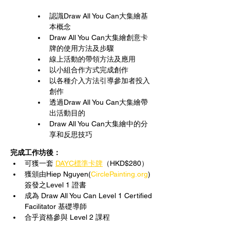
認識Draw All You Can大集繪基
本概念
Draw All You Can大集繪創意卡
牌的使用方法及步驟
線上活動的帶領方法及應用
以小組合作方式完成創作
以各種介入方法引導參加者投入
創作
透過Draw All You Can大集繪帶
出活動目的
Draw All You Can大集繪中的分
享和反思技巧
完成工作坊後：
可獲一套 
DAYC標準卡牌
（HKD$280）
獲頒由Hiep Nguyen(
CirclePainting.org
)
簽發之Level 1 證書
成為 Draw All You Can Level 1 Certified 
Facilitator 基礎導師
合乎資格參與 Level 2 課程