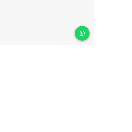
​聯絡我們
電話：（852）3702 0133
WhatsApp：(852)
9547 5947