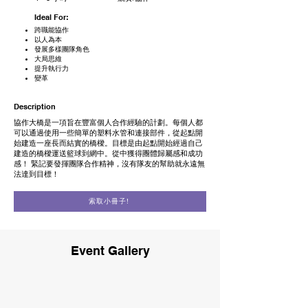
Ideal For:
跨職能協作
以人為本
發展多樣團隊角色
大局思維
提升執行力
變革
Description
協作大橋是一項旨在豐富個人合作經驗的計劃。每個人都
可以通過使用一些簡單的塑料水管和連接部件，從起點開
始建造一座長而結實的橋樑。目標是由起點開始經過自己
建造的橋樑運送籃球到網中。從中獲得團體歸屬感和成功
感！ 緊記要發揮團隊合作精神，沒有隊友的幫助就永遠無
法達到目標！
索取小冊子!
Event Gallery