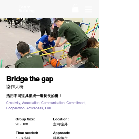
Team
Building
Bridge the gap
協作大橋
活用不同道具接成一道長長的橋！
Creativity, Association, Communication, Commitment,
Cooperation, Activeness, Fun
Group Size:
Location:
20 - 100
室內/室外
Time needed:
Approach:
1 - 3 小時
競賽/協作