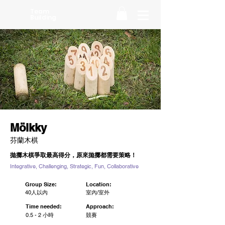
Team
Building
Mölkky
芬蘭木棋
拋擲木棋爭取最高得分，原來拋擲都需要策略！
Integrative, Challenging, Strategic, Fun, Collaborative
Group Size:
Location:
40人以內
室內/室外
Time needed:
Approach:
0.5 - 2 小時
競賽