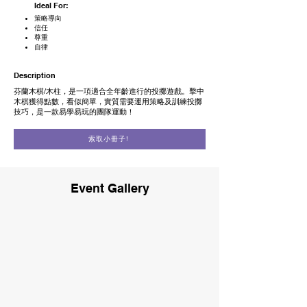
Ideal For:
策略導向
信任
尊重
自律
Description
芬蘭木棋/木柱，是一項適合全年齡進行的投擲遊戲。擊中
木棋獲得點數，看似簡單，實質需要運用策略及訓練投擲
技巧，是一款易學易玩的團隊運動！
索取小冊子!
Event Gallery