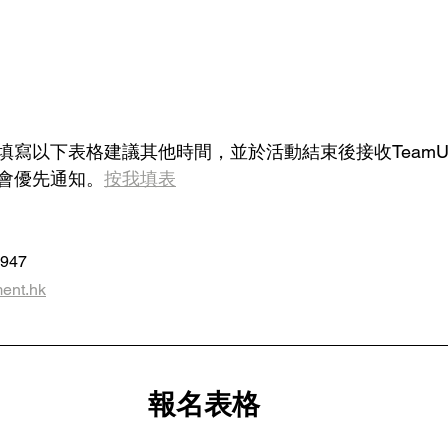
寫以下表格建議其他時間，並於活動結束後接收TeamUnl
會優先通知。
按我填表
5947
ent.hk
報名表格