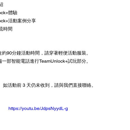
介紹
nlock+體驗
mUnlock+活動案例分享
與交流時間
含約90分鐘活動時間，請穿著輕便活動服裝。
一部智能電話進行TeamUnlock+試玩部分。
如活動前 3 天仍未收到，請與我們直接聯絡。
https://youtu.be/JdpsNyydL-g