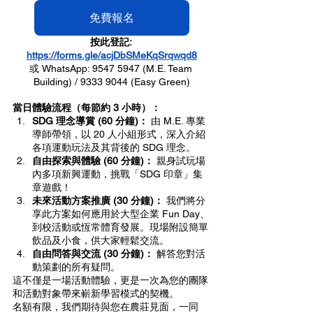
免費報名
按此登記: 
https://forms.gle/acjDbSMeKqSrqwqd8
或 WhatsApp: 9547 5947 (M.E. Team 
Building) / 9333 9044 (Easy Green)
當日體驗流程（每節約 3 小時）：
SDG 理念導賞 (60 分鐘)：
 由 M.E. 專業
導師帶領，以 20 人小組形式，深入介紹
各項運動玩法及其背後的 SDG 理念。
自由探索與體驗 (60 分鐘)：
 親身試玩場
內多項新興運動，挑戰「SDG 印章」集
章遊戲！
未來活動方案推廣 (30 分鐘)：
 我們將分
享此方案如何應用於大型企業 Fun Day、
到校活動或恆常體育發展。現場附設簡單
飲品及小食，供大家輕鬆交流。
自由問答與交流 (30 分鐘)：
 解答您對活
動策劃的所有疑問。
這不僅是一場活動體驗，更是一次為您的團隊
和活動對象帶來嶄新學習模式的契機。
名額有限，我們期待與您在農莊見面，一同 