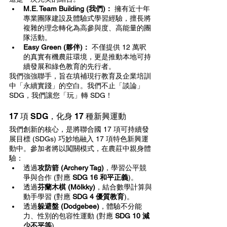
M.E. Team Building (我們)：
 擁有近十年
專業團隊建設及體驗式學習經驗，擅長將
複雜的理念轉化為高參與度、高能量的團
隊活動。
Easy Green (夥伴)：
 不僅提供 12 萬呎
的真實有機農莊環境，更是推動本地可持
續發展和綠色教育的先行者。
我們強強聯手，旨在填補現行教育及企業培訓
中「永續實踐」的空白。我們不止「談論」
SDG，我們讓您「玩」轉 SDG！
17 項 SDG，化身 17 種新興運動
我們創新的核心，是將聯合國 17 項可持續發
展目標 (SDGs) 巧妙地融入 17 項特色新興運
動中。參加者將以闖關模式，在農莊中親身體
驗：
透過
攻防箭 (Archery Tag)
，學習公平競
爭與合作 (對應 
SDG 16 和平正義
)。
透過
芬蘭木棋 (Mölkky)
，結合數學計算與
動手學習 (對應 
SDG 4 優質教育
)。
透過
躲避盤 (Dodgebee)
，體驗不分能
力、性別的包容性運動 (對應 
SDG 10 減
少不平等
)。