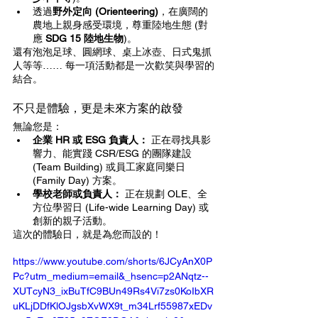
透過
野外定向 (Orienteering)
，在廣闊的
農地上親身感受環境，尊重陸地生態 (對
應 
SDG 15 陸地生物
)。
還有泡泡足球、圓網球、桌上冰壺、日式鬼抓
人等等…… 每一項活動都是一次歡笑與學習的
結合。
不只是體驗，更是未來方案的啟發
無論您是：
企業 HR 或 ESG 負責人：
 正在尋找具影
響力、能實踐 CSR/ESG 的團隊建設 
(Team Building) 或員工家庭同樂日 
(Family Day) 方案。
學校老師或負責人：
 正在規劃 OLE、全
方位學習日 (Life-wide Learning Day) 或
創新的親子活動。
這次的體驗日，就是為您而設的！
https://www.youtube.com/shorts/6JCyAnX0P
Pc?utm_medium=email&_hsenc=p2ANqtz--
XUTcyN3_ixBuTfC9BUn49Rs4Vi7zs0KoIbXR
uKLjDDfKlOJgsbXvWX9t_m34Lrf55987xEDv