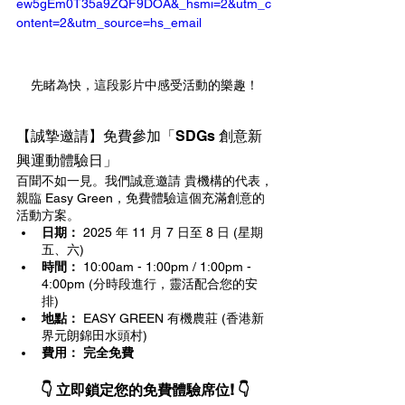
ew5gEm0T35a9ZQF9DOA&_hsmi=2&utm_c
ontent=2&utm_source=hs_email
先睹為快，這段影片中感受活動的樂趣！
【誠摯邀請】免費參加「SDGs 創意新
興運動體驗日」
百聞不如一見。我們誠意邀請 貴機構的代表，
親臨 Easy Green，免費體驗這個充滿創意的
活動方案。
日期：
 2025 年 11 月 7 日至 8 日 (星期
五、六)
時間：
 10:00am - 1:00pm / 1:00pm - 
4:00pm (分時段進行，靈活配合您的安
排)
地點：
 EASY GREEN 有機農莊 (香港新
界元朗錦田水頭村)
費用：
完全免費
👇 立即鎖定您的免費體驗席位! 👇