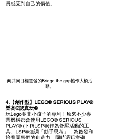
員感受到自己的價值。
向共同目標進發的Bridge the gap協作大橋活
動。
4.【創作型】LEGO® SERIOUS PLAY®
樂高®認真玩®
玩Lego並非小孩子的專利！原來不少專
業機構都會使用LEGO® SERIOUS 
PLAY® (下稱LSP®)作為舒壓活動的工
具。LSP®強調「動手思考」，為啟發和
培養
同事
們
的創造力，同時憑藉拼砌