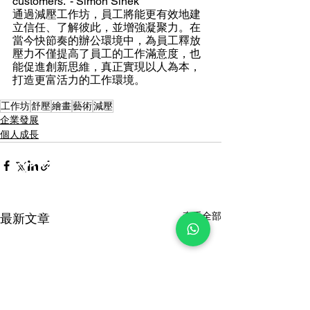
customers.” - Simon Sinek
通過
減壓工作坊
，員工將能更有效地建
立信任、了解彼此，並增強凝聚力。在
當今快節奏的辦公環境中，為員工釋放
壓力不僅提高了員工的工作滿意度，也
能促進創新思維，真正實現以人為本，
打造更富活力的工作環境。
工作坊
舒壓
繪畫
藝術
減壓
企業發展
個人成長
免費取得
活動報價
致電
(852) 3702 0122
／
3702 0133
或填寫右邊的表格
查看全部
最新文章
我們將為您的團隊找到完美的計劃！