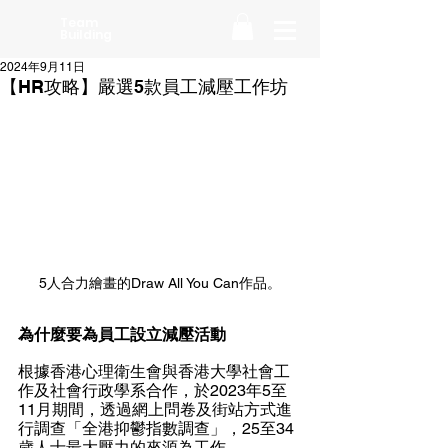
Team
Building
2024年9月11日
【HR攻略】嚴選5款員工減壓工作坊
5人合力繪畫的Draw All You Can作品。
為什麼要為員工設立減壓活動
根據香港心理衛生會與香港大學社會工
作及社會行政學系合作，於2023年5至
11月期間，透過網上問卷及街站方式進
行調查「全港抑鬱指數調查」，25至34
歳人士最大壓力的來源為工作。