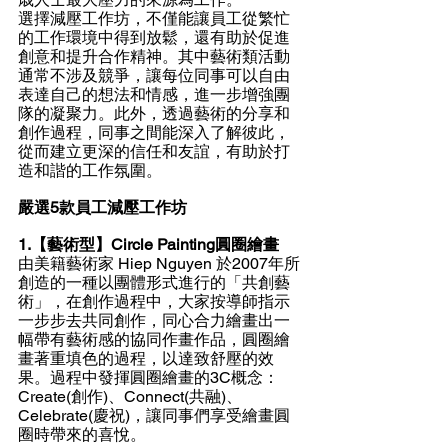
選擇
減壓工作坊
，不僅能讓員工從繁忙
的工作環境中得到放鬆，還有助於促進
創意和提升合作精神。其中藝術類活動
通常不涉及競爭，讓每位同事可以自由
表達自己的想法和情感，進一步增強團
隊的凝聚力。此外，透過藝術的分享和
創作過程，同事之間能深入了解彼此，
從而建立更深的信任和友誼，有助於打
造和諧的工作氛圍。
嚴選5款
員工減壓工作坊
1.【藝術型】Circle Painting圓圈繪畫
由美籍藝術家 Hiep Nguyen 於2007年所
創造的一種以團體形式進行的「共創藝
術」，在創作過程中，大家按導師指示
一步步去共同創作，同心合力繪畫出一
幅帶有藝術感的協同作畫作品，圓圈繪
畫著重填色的過程，以達致舒壓的效
果。過程中發揮圓圈繪畫的3C概念：
Create(創作)、Connect(共融)、
Celebrate(慶祝)，讓同事們享受繪畫圓
圈時帶來的喜悅。