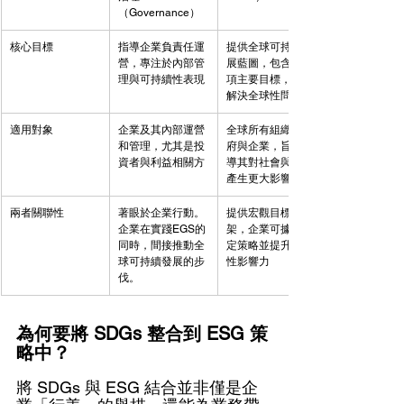
（Governance）
核心目標
指導企業負責任運
提供全球可持續發
營，專注於內部管
展藍圖，包含 17 
理與可持續性表現
項主要目標，旨在
解決全球性問題
適用對象
企業及其內部運營
全球所有組織、政
和管理，尤其是投
府與企業，旨在引
資者與利益相關方
導其對社會與環境
產生更大影響
兩者關聯性
著眼於企業行動。
提供宏觀目標框
企業在實踐EGS的
架，企業可據此制
同時，間接推動全
定策略並提升全球
球可持續發展的步
性影響力
伐。
為何要將 SDGs 整合到 ESG 策
略中？
將 SDGs 與 ESG 結合並非僅是企