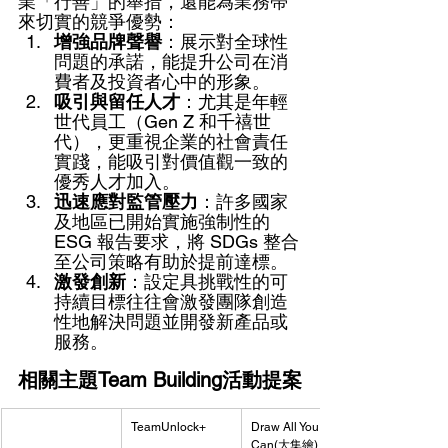
業「行善」的舉措，還能為業務帶
來切實的競爭優勢： 
增強品牌聲譽
：展示對全球性
問題的承諾，能提升公司在消
費者及投資者心中的形象。 
吸引與留任人才
：尤其是年輕
世代員工（Gen Z 和千禧世
代），更重視企業的社會責任
實踐，能吸引對價值觀一致的
優秀人才加入。 
迅速應對監管壓力
：許多國家
及地區已開始實施強制性的 
ESG 報告要求，將 SDGs 整合
至公司策略有助於提前達標。 
激發創新
：設定具挑戰性的可
持續目標往往會激發團隊創造
性地解決問題並開發新產品或
服務。
相關主題Team Building活動提案
TeamUnlock+
Draw All You 
Can(大集繪)