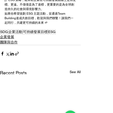
計 ESG 策略，能幫助企業在可持續發展路線上走得更
穩、更遠。不僅僅是為了達標，更重要的是為全球創
造持久的社會與環境影響力。
如果你希望規劃 ESG 主題活動，並通過Team 
Building達成共創目標，歡迎與我們聯繫！讓我們一
起同行，共建更可持續的未來 🌱
SDG
企業活動
可持續發展目標
ESG
企業發展
團隊與合作
Get Your
Free Quote
Make a call :
(852) 3702 0122 / 3702 0133
See All
Recent Posts
or fill the blanks.
We'll find the perfect program for your team!