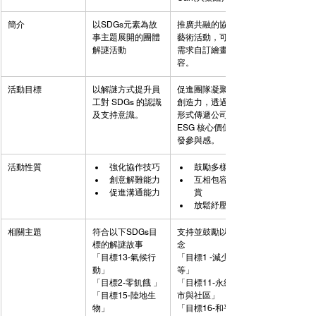
簡介
以SDGs元素為故
推廣共融的協作形
事主題展開的團體
藝術活動，可按照
解謎活動
需求自訂繪畫內
容。
活動目標
以解謎方式提升員
促進團隊凝聚力和
工對 SDGs 的認識
創造力，透過藝術
及支持意識。
形式傳遞公司 
ESG 核心價值並激
發參與感。
活動性質
強化協作技巧
鼓勵多樣性
創意解難能力
互相包容及欣
促進溝通能力
賞
放鬆紓壓
相關主題
符合以下SDGs目
支持並鼓勵以下理
標的解謎故事
念
「目標13-氣候行
「目標1 -減少不平
動」
等」
「目標2-零飢餓 」
「目標11-永續城
「目標15-陸地生
市與社區」
物」
「目標16-和平、