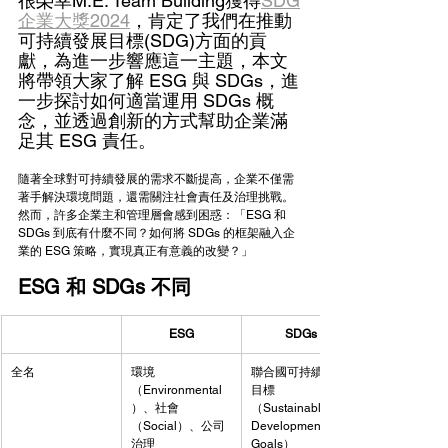
很榮幸M.E. Team Building獲得
SDG
企業大獎2024
，肯定了我們在推動
可持續發展目標(SDG)方面的貢
獻，為進一步響應這一主題，本文
將帶領大家了解 ESG 與 SDGs，進
一步探討如何適當運用 SDGs 概
念，並透過創新的方式幫助企業滿
足其 ESG 責任。
隨著全球對可持續發展的需求不斷提高，企業不僅需
著手解決環境問題，還需關注社會責任及治理挑戰。
然而，許多企業主和管理層會感到困惑：「ESG 和 
SDGs 到底有什麼不同？如何將 SDGs 的框架融入企
業的 ESG 策略，實現真正有意義的改變？」
ESG 和 SDGs 不同
ESG
SDGs
全名
環境
聯合國可持續發展
（Environmental
目標
）、社會
（Sustainable 
（Social）、公司
Development 
治理
Goals）