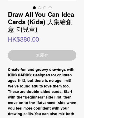
Draw All You Can Idea
Cards (Kids) 大集繪創
意卡(兒童)
價
HK$380.00
格
無庫存
Create fun and groovy drawings with
KIDS CARDS
! Designed for children
ages 6-12, but there is no age limit!
We’ve found adults love them too.
These are double-sided cards. Start
with the “Beginners” side first, then
move on to the “Advanced” side when
you feel more confident with your
drawing skills. You can also mix both