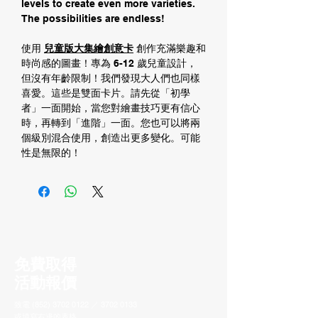
levels to create even more varieties.
The possibilities are endless!
使用
兒童版大集繪創意卡
創作充滿樂趣和
時尚感的圖畫！專為 6-12 歲兒童設計，
但沒有年齡限制！我們發現大人們也同樣
喜愛。這些是雙面卡片。請先從「初學
者」一面開始，當您對繪畫技巧更有信心
時，再轉到「進階」一面。您也可以將兩
個級別混合使用，創造出更多變化。可能
性是無限的！
免費取得
活動報價
致電
(852) 3702 0122
／
3702 0133
或填寫右邊的表格