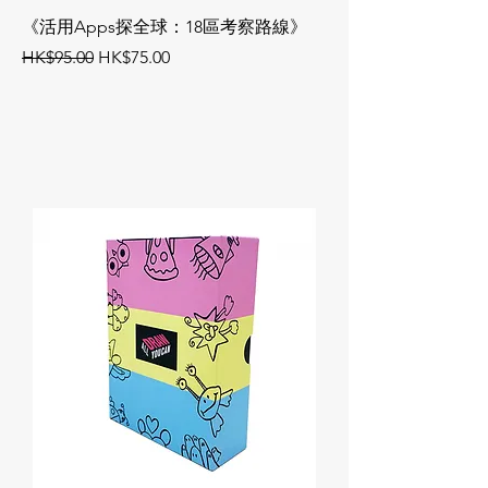
《活用Apps探全球：18區考察路線》
《活用Apps帶討論
一般價格
促銷價格
一般價格
HK$95.00
HK$75.00
HK$95.00