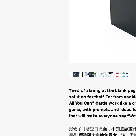
Tired of staring at the blank p
solution for that! Far from cooki
All You Can" Cards
work like a 
game, with prompts and ideas to
that will make everyone say “Wo
厭倦了盯著空白頁面，不知道該畫
產品
標準版大集繪創意卡
，遠非千