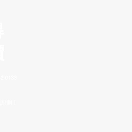
得
價
2 0133
的計劃！