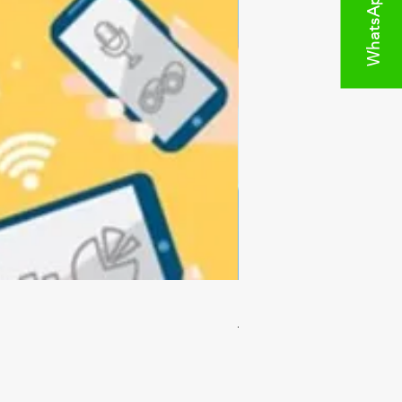
WhatsApp
《活用Apps帶討論：反思
一般價格
促銷價格
HK$95.00
HK$75.00