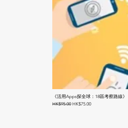
《活用Apps探全球：18區考察路線》
一般價格
促銷價格
HK$95.00
HK$75.00