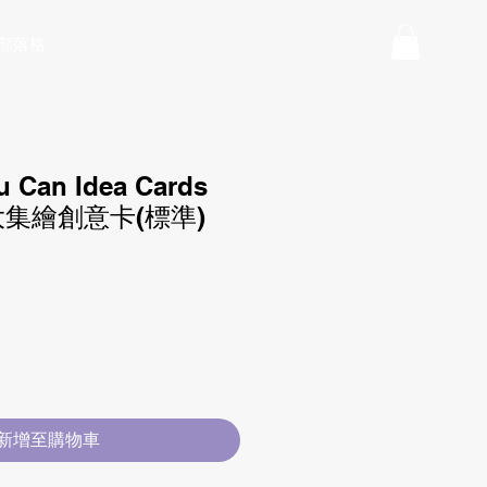
部落格
u Can Idea Cards
l) 大集繪創意卡(標準)
價
格
新增至購物車