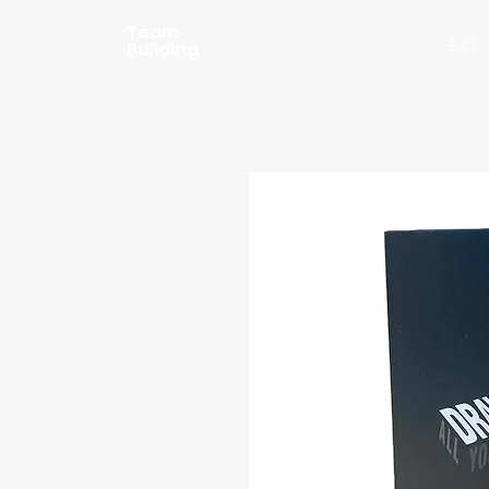
Team
主頁
Building