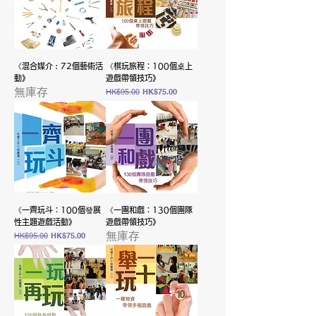
《混合媒介︰72個藝術活
《棋玩旅程：100個桌上
動》
遊戲帶領技巧》
無庫存
一般價格
促銷價格
HK$95.00
HK$75.00
《一齊玩斗：100個發展
《一團和戲：130個團隊
性主題遊戲活動》
遊戲帶領技巧》
無庫存
一般價格
促銷價格
HK$95.00
HK$75.00