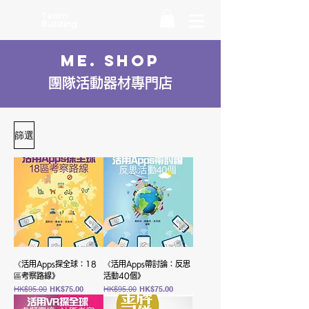
Team
Building
ME. SHOP
團隊活動器材專門店
篩選
《活用Apps探全球：18
《活用Apps帶討論：反思
區考察路線》
活動40個》
一般價格
促銷價格
一般價格
促銷價格
HK$95.00
HK$75.00
HK$95.00
HK$75.00