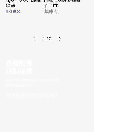
Flyball (Shock) 旋風球
Flyball Racket 旋風球球
(螢光)
拍 - LITE
無庫存
價格
HK$15.00
1
/
2
免費取得
活動報價
致電
(852) 3702 0122
／
3702 0133
或填寫右邊的表格
我們將為您的團隊找到完美的計劃！