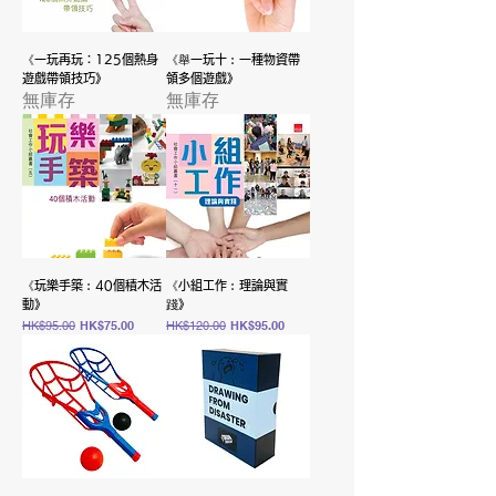
《一玩再玩：125個熱身
《舉一玩十︰一種物資帶
遊戲帶領技巧》
領多個遊戲》
無庫存
無庫存
《玩樂手築︰40個積木活
《小組工作︰理論與實
動》
踐》
一般價格
促銷價格
一般價格
促銷價格
HK$95.00
HK$75.00
HK$120.00
HK$95.00