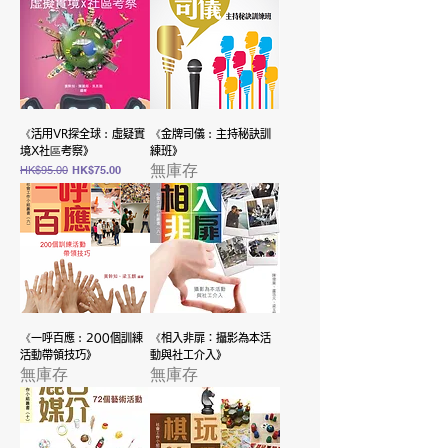
《活用VR探全球︰虛疑實
《金牌司儀︰主持秘訣訓
境X社區考察》
練班》
無庫存
一般價格
促銷價格
HK$95.00
HK$75.00
《一呼百應︰200個訓練
《相入非扉：攝影為本活
活動帶領技巧》
動與社工介入》
無庫存
無庫存